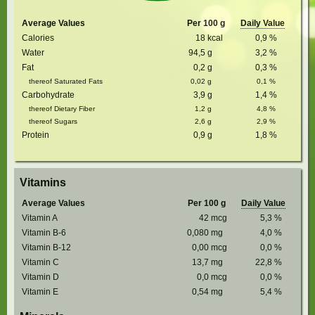
Average Values
Per 100 g
Daily Value
Calories
18
kcal
0,9
%
Water
94,5
g
3,2
%
Fat
0,2
g
0,3
%
thereof Saturated Fats
0,02
g
0,1
%
Carbohydrate
3,9
g
1,4
%
thereof Dietary Fiber
1,2
g
4,8
%
thereof Sugars
2,6
g
2,9
%
Protein
0,9
g
1,8
%
Vitamins
Average Values
Per 100 g
Daily Value
Vitamin A
42
mcg
5,3
%
Vitamin B-6
0,080
mg
4,0
%
Vitamin B-12
0,00
mcg
0,0
%
Vitamin C
13,7
mg
22,8
%
Vitamin D
0,0
mcg
0,0
%
Vitamin E
0,54
mg
5,4
%