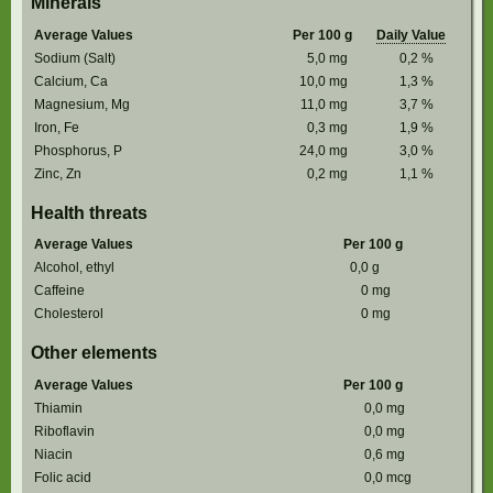
Minerals
Average Values
Per 100 g
Daily Value
Sodium (Salt)
5,0
mg
0,2
%
Calcium, Ca
10,0
mg
1,3
%
Magnesium, Mg
11,0
mg
3,7
%
Iron, Fe
0,3
mg
1,9
%
Phosphorus, P
24,0
mg
3,0
%
Zinc, Zn
0,2
mg
1,1
%
Health threats
Average Values
Per 100 g
Alcohol, ethyl
0,0
g
Caffeine
0
mg
Cholesterol
0
mg
Other elements
Average Values
Per 100 g
Thiamin
0,0
mg
Riboflavin
0,0
mg
Niacin
0,6
mg
Folic acid
0,0
mcg