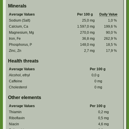
Minerals
Average Values
Per 100 g
Daily Value
Sodium (Salt)
25,0
mg
1,0
%
Calcium, Ca
1.597,0
mg
199,6
%
Magnesium, Mg
270,0
mg
90,0
%
Iron, Fe
36,8
mg
262,9
%
Phosphorus, P
148,0
mg
18,5
%
Zinc, Zn
2,7
mg
17,9
%
Health threats
Average Values
Per 100 g
Alcohol, ethyl
0,0
g
Caffeine
0
mg
Cholesterol
0
mg
Other elements
Average Values
Per 100 g
Thiamin
0,2
mg
Riboflavin
0,5
mg
Niacin
4,6
mg