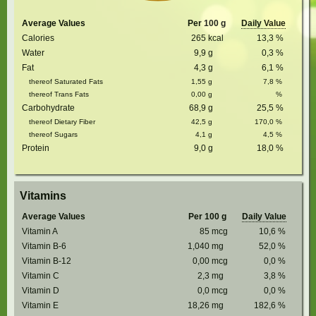
Average Values
Per 100 g
Daily Value
Calories
265
kcal
13,3
%
Water
9,9
g
0,3
%
Fat
4,3
g
6,1
%
thereof Saturated Fats
1,55
g
7,8
%
thereof Trans Fats
0,00
g
%
Carbohydrate
68,9
g
25,5
%
thereof Dietary Fiber
42,5
g
170,0
%
thereof Sugars
4,1
g
4,5
%
Protein
9,0
g
18,0
%
Vitamins
Average Values
Per 100 g
Daily Value
Vitamin A
85
mcg
10,6
%
Vitamin B-6
1,040
mg
52,0
%
Vitamin B-12
0,00
mcg
0,0
%
Vitamin C
2,3
mg
3,8
%
Vitamin D
0,0
mcg
0,0
%
Vitamin E
18,26
mg
182,6
%