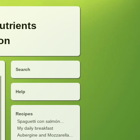
utrients
ion
Search
Help
Recipes
Spaguetti con salmón...
My daily breakfast
Aubergine and Mozzarella...