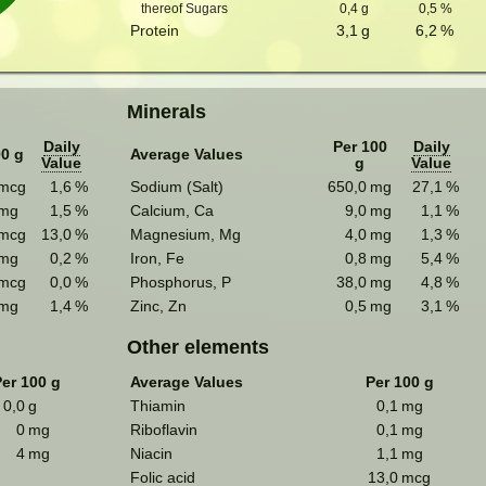
thereof Sugars
0,4
g
0,5
%
Protein
3,1
g
6,2
%
Minerals
Daily
Per 100
Daily
00 g
Average Values
Value
g
Value
mcg
1,6
%
Sodium (Salt)
650,0
mg
27,1
%
mg
1,5
%
Calcium, Ca
9,0
mg
1,1
%
mcg
13,0
%
Magnesium, Mg
4,0
mg
1,3
%
mg
0,2
%
Iron, Fe
0,8
mg
5,4
%
mcg
0,0
%
Phosphorus, P
38,0
mg
4,8
%
mg
1,4
%
Zinc, Zn
0,5
mg
3,1
%
Other elements
er 100 g
Average Values
Per 100 g
0,0
g
Thiamin
0,1
mg
0
mg
Riboflavin
0,1
mg
4
mg
Niacin
1,1
mg
Folic acid
13,0
mcg