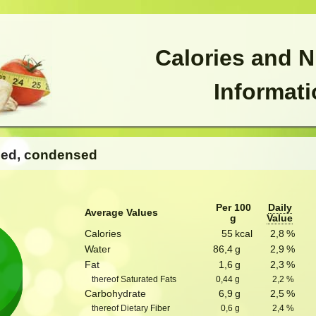
Calories and N
Informat
ned, condensed
Per 100
Daily
Average Values
g
Value
Calories
55
kcal
2,8
%
Water
86,4
g
2,9
%
Fat
1,6
g
2,3
%
thereof Saturated Fats
0,44
g
2,2
%
Carbohydrate
6,9
g
2,5
%
thereof Dietary Fiber
0,6
g
2,4
%