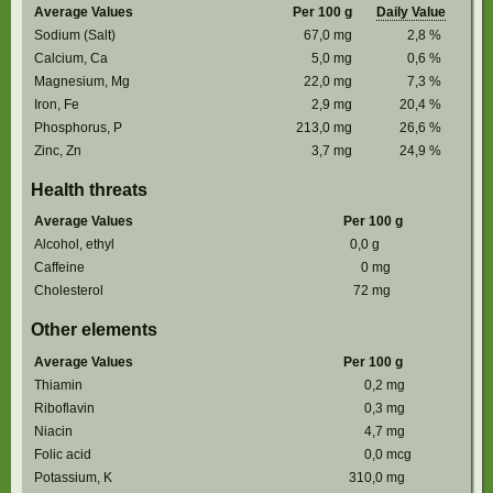
Average Values
Per 100 g
Daily Value
Sodium (Salt)
67,0
mg
2,8
%
Calcium, Ca
5,0
mg
0,6
%
Magnesium, Mg
22,0
mg
7,3
%
Iron, Fe
2,9
mg
20,4
%
Phosphorus, P
213,0
mg
26,6
%
Zinc, Zn
3,7
mg
24,9
%
Health threats
Average Values
Per 100 g
Alcohol, ethyl
0,0
g
Caffeine
0
mg
Cholesterol
72
mg
Other elements
Average Values
Per 100 g
Thiamin
0,2
mg
Riboflavin
0,3
mg
Niacin
4,7
mg
Folic acid
0,0
mcg
Potassium, K
310,0
mg