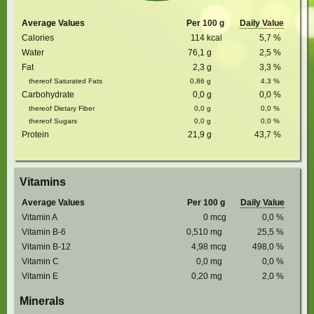
Average Values
Per 100 g
Daily Value
Calories
114
kcal
5,7
%
Water
76,1
g
2,5
%
Fat
2,3
g
3,3
%
thereof Saturated Fats
0,86
g
4,3
%
Carbohydrate
0,0
g
0,0
%
thereof Dietary Fiber
0,0
g
0,0
%
thereof Sugars
0,0
g
0,0
%
Protein
21,9
g
43,7
%
Vitamins
Average Values
Per 100 g
Daily Value
Vitamin A
0
mcg
0,0
%
Vitamin B-6
0,510
mg
25,5
%
Vitamin B-12
4,98
mcg
498,0
%
Vitamin C
0,0
mg
0,0
%
Vitamin E
0,20
mg
2,0
%
Minerals