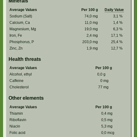
Minerals
Average Values
Per 100 g
Daily Value
Sodium (Salt)
74,0
mg
3,1
%
Calcium, Ca
11,0
mg
1,4
%
Magnesium, Mg
19,0
mg
6,3
%
Iron, Fe
2,4
mg
17,1
%
Phosphorus, P
203,0
mg
25,4
%
Zinc, Zn
1,9
mg
12,7
%
Health threats
Average Values
Per 100 g
Alcohol, ethyl
0,0
g
Caffeine
0
mg
Cholesterol
77
mg
Other elements
Average Values
Per 100 g
Thiamin
0,4
mg
Riboflavin
0,5
mg
Niacin
5,3
mg
Folic acid
0,0
mcg