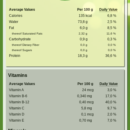
Average Values
Per 100 g
Daily Value
Calories
135
kcal
6,8
%
Water
73,8
g
2,5
%
Fat
6,0
g
8,5
%
thereof Saturated Fats
2,32
g
11,6
%
Carbohydrate
0,9
g
0,3
%
thereof Dietary Fiber
0,0
g
0,0
%
thereof Sugars
0,0
g
0,0
%
Protein
18,3
g
36,6
%
Vitamins
Average Values
Per 100 g
Daily Value
Vitamin A
24
mcg
3,0
%
Vitamin B-6
0,340
mg
17,0
%
Vitamin B-12
0,40
mcg
40,0
%
Vitamin C
5,8
mg
9,7
%
Vitamin D
0,1
mcg
2,0
%
Vitamin E
0,70
mg
7,0
%