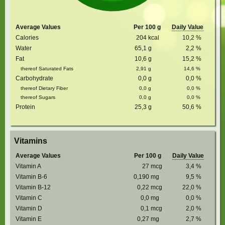
Average Values
Per 100 g
Daily Value
Calories
204
kcal
10,2
%
Water
65,1
g
2,2
%
Fat
10,6
g
15,2
%
thereof Saturated Fats
2,91
g
14,6
%
Carbohydrate
0,0
g
0,0
%
thereof Dietary Fiber
0,0
g
0,0
%
thereof Sugars
0,0
g
0,0
%
Protein
25,3
g
50,6
%
Vitamins
Average Values
Per 100 g
Daily Value
Vitamin A
27
mcg
3,4
%
Vitamin B-6
0,190
mg
9,5
%
Vitamin B-12
0,22
mcg
22,0
%
Vitamin C
0,0
mg
0,0
%
Vitamin D
0,1
mcg
2,0
%
Vitamin E
0,27
mg
2,7
%