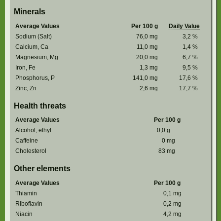
Minerals
Average Values
Per 100 g
Daily Value
Sodium (Salt)
76,0
mg
3,2
%
Calcium, Ca
11,0
mg
1,4
%
Magnesium, Mg
20,0
mg
6,7
%
Iron, Fe
1,3
mg
9,5
%
Phosphorus, P
141,0
mg
17,6
%
Zinc, Zn
2,6
mg
17,7
%
Health threats
Average Values
Per 100 g
Alcohol, ethyl
0,0
g
Caffeine
0
mg
Cholesterol
83
mg
Other elements
Average Values
Per 100 g
Thiamin
0,1
mg
Riboflavin
0,2
mg
Niacin
4,2
mg