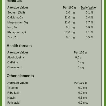
Minerals
Average Values
Per 100 g
Daily Value
Sodium (Salt)
2,0
mg
0,1
%
Calcium, Ca
11,0
mg
1,4
%
Magnesium, Mg
11,0
mg
3,7
%
Iron, Fe
0,1
mg
0,9
%
Phosphorus, P
17,0
mg
2,1
%
Zinc, Zn
0,1
mg
0,5
%
Health threats
Average Values
Per 100 g
Alcohol, ethyl
0,0
g
Caffeine
0
mg
Cholesterol
0
mg
Other elements
Average Values
Per 100 g
Thiamin
0,0
mg
Riboflavin
0,0
mg
Niacin
0,3
mg
Folic acid
0,0
mcg