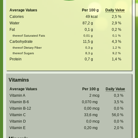
Average Values
Per 100 g
Daily Value
Calories
49
kcal
2,5
%
Water
87,2
g
2,9
%
Fat
0,1
g
0,2
%
thereof Saturated Fats
0,01
g
0,1
%
Carbohydrate
11,5
g
4,3
%
thereof Dietary Fiber
0,3
g
1,2
%
thereof Sugars
8,3
g
9,2
%
Protein
0,7
g
1,4
%
Vitamins
Average Values
Per 100 g
Daily Value
Vitamin A
2
mcg
0,3
%
Vitamin B-6
0,070
mg
3,5
%
Vitamin B-12
0,00
mcg
0,0
%
Vitamin C
33,6
mg
56,0
%
Vitamin D
0,0
mcg
0,0
%
Vitamin E
0,20
mg
2,0
%