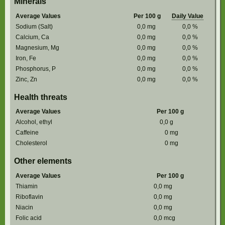
Minerals
Average Values
Per 100 g
Daily Value
Sodium (Salt)
0,0
mg
0,0
%
Calcium, Ca
0,0
mg
0,0
%
Magnesium, Mg
0,0
mg
0,0
%
Iron, Fe
0,0
mg
0,0
%
Phosphorus, P
0,0
mg
0,0
%
Zinc, Zn
0,0
mg
0,0
%
Health threats
Average Values
Per 100 g
Alcohol, ethyl
0,0
g
Caffeine
0
mg
Cholesterol
0
mg
Other elements
Average Values
Per 100 g
Thiamin
0,0
mg
Riboflavin
0,0
mg
Niacin
0,0
mg
Folic acid
0,0
mcg