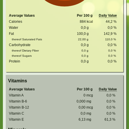
Average Values
Per 100 g
Daily Value
Calories
884
kcal
44,2
%
Water
0,0
g
0,0
%
Fat
100,0
g
142,9
%
thereof Saturated Fats
22,00
g
110,0
%
Carbohydrate
0,0
g
0,0
%
thereof Dietary Fiber
0,0
g
0,0
%
thereof Sugars
0,0
g
0,0
%
Protein
0,0
g
0,0
%
Vitamins
Average Values
Per 100 g
Daily Value
Vitamin A
0
mcg
0,0
%
Vitamin B-6
0,000
mg
0,0
%
Vitamin B-12
0,00
mcg
0,0
%
Vitamin C
0,0
mg
0,0
%
Vitamin E
6,13
mg
61,3
%