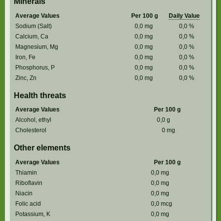
Minerals
Average Values
Per 100 g
Daily Value
Sodium (Salt)
0,0
mg
0,0
%
Calcium, Ca
0,0
mg
0,0
%
Magnesium, Mg
0,0
mg
0,0
%
Iron, Fe
0,0
mg
0,0
%
Phosphorus, P
0,0
mg
0,0
%
Zinc, Zn
0,0
mg
0,0
%
Health threats
Average Values
Per 100 g
Alcohol, ethyl
0,0
g
Cholesterol
0
mg
Other elements
Average Values
Per 100 g
Thiamin
0,0
mg
Riboflavin
0,0
mg
Niacin
0,0
mg
Folic acid
0,0
mcg
Potassium, K
0,0
mg