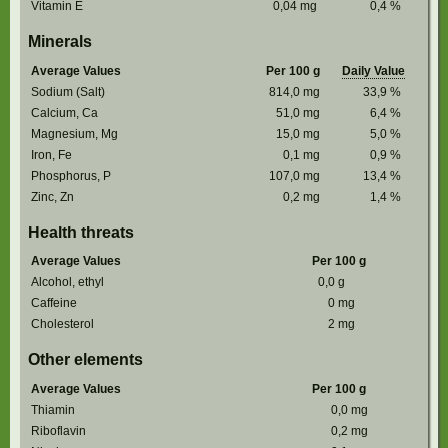
Vitamin E
0,04
mg
0,4
%
Minerals
Average Values
Per 100 g
Daily Value
Sodium (Salt)
814,0
mg
33,9
%
Calcium, Ca
51,0
mg
6,4
%
Magnesium, Mg
15,0
mg
5,0
%
Iron, Fe
0,1
mg
0,9
%
Phosphorus, P
107,0
mg
13,4
%
Zinc, Zn
0,2
mg
1,4
%
Health threats
Average Values
Per 100 g
Alcohol, ethyl
0,0
g
Caffeine
0
mg
Cholesterol
2
mg
Other elements
Average Values
Per 100 g
Thiamin
0,0
mg
Riboflavin
0,2
mg