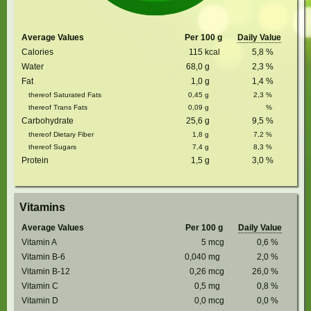
Average Values
Per 100 g
Daily Value
Calories
115
kcal
5,8
%
Water
68,0
g
2,3
%
Fat
1,0
g
1,4
%
thereof Saturated Fats
0,45
g
2,3
%
thereof Trans Fats
0,09
g
%
Carbohydrate
25,6
g
9,5
%
thereof Dietary Fiber
1,8
g
7,2
%
thereof Sugars
7,4
g
8,3
%
Protein
1,5
g
3,0
%
Vitamins
Average Values
Per 100 g
Daily Value
Vitamin A
5
mcg
0,6
%
Vitamin B-6
0,040
mg
2,0
%
Vitamin B-12
0,26
mcg
26,0
%
Vitamin C
0,5
mg
0,8
%
Vitamin D
0,0
mcg
0,0
%