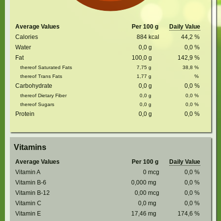
Average Values
Per 100 g
Daily Value
Calories
884
kcal
44,2
%
Water
0,0
g
0,0
%
Fat
100,0
g
142,9
%
thereof Saturated Fats
7,75
g
38,8
%
thereof Trans Fats
1,77
g
%
Carbohydrate
0,0
g
0,0
%
thereof Dietary Fiber
0,0
g
0,0
%
thereof Sugars
0,0
g
0,0
%
Protein
0,0
g
0,0
%
Vitamins
Average Values
Per 100 g
Daily Value
Vitamin A
0
mcg
0,0
%
Vitamin B-6
0,000
mg
0,0
%
Vitamin B-12
0,00
mcg
0,0
%
Vitamin C
0,0
mg
0,0
%
Vitamin E
17,46
mg
174,6
%