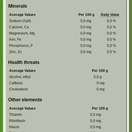
Minerals
Average Values
Per 100 g
Daily Value
Sodium (Salt)
0,0
mg
0,0
%
Calcium, Ca
0,0
mg
0,0
%
Magnesium, Mg
0,0
mg
0,0
%
Iron, Fe
0,0
mg
0,0
%
Phosphorus, P
0,0
mg
0,0
%
Zinc, Zn
0,0
mg
0,0
%
Health threats
Average Values
Per 100 g
Alcohol, ethyl
0,0
g
Caffeine
0
mg
Cholesterol
0
mg
Other elements
Average Values
Per 100 g
Thiamin
0,0
mg
Riboflavin
0,0
mg
Niacin
0,0
mg