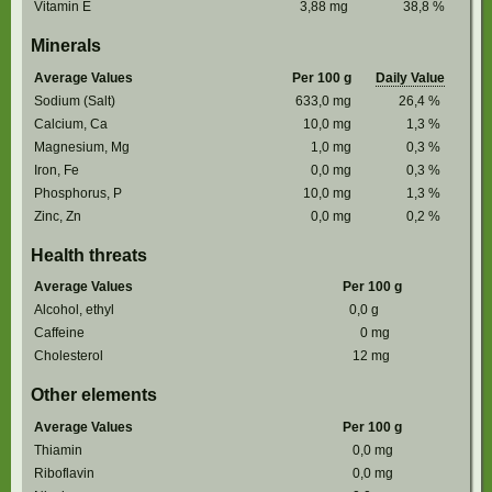
Vitamin E
3,88
mg
38,8
%
Minerals
Average Values
Per 100 g
Daily Value
Sodium (Salt)
633,0
mg
26,4
%
Calcium, Ca
10,0
mg
1,3
%
Magnesium, Mg
1,0
mg
0,3
%
Iron, Fe
0,0
mg
0,3
%
Phosphorus, P
10,0
mg
1,3
%
Zinc, Zn
0,0
mg
0,2
%
Health threats
Average Values
Per 100 g
Alcohol, ethyl
0,0
g
Caffeine
0
mg
Cholesterol
12
mg
Other elements
Average Values
Per 100 g
Thiamin
0,0
mg
Riboflavin
0,0
mg