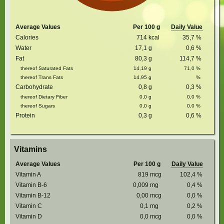
Average Values
Per 100 g
Daily Value
Calories
714
kcal
35,7
%
Water
17,1
g
0,6
%
Fat
80,3
g
114,7
%
thereof Saturated Fats
14,19
g
71,0
%
thereof Trans Fats
14,95
g
%
Carbohydrate
0,8
g
0,3
%
thereof Dietary Fiber
0,0
g
0,0
%
thereof Sugars
0,0
g
0,0
%
Protein
0,3
g
0,6
%
Vitamins
Average Values
Per 100 g
Daily Value
Vitamin A
819
mcg
102,4
%
Vitamin B-6
0,009
mg
0,4
%
Vitamin B-12
0,00
mcg
0,0
%
Vitamin C
0,1
mg
0,2
%
Vitamin D
0,0
mcg
0,0
%