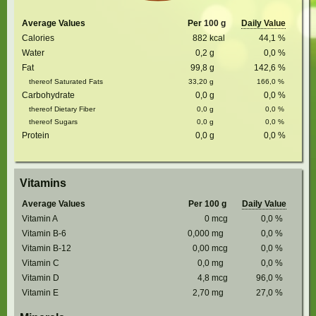
Average Values
Per 100 g
Daily Value
Calories
882
kcal
44,1
%
Water
0,2
g
0,0
%
Fat
99,8
g
142,6
%
thereof Saturated Fats
33,20
g
166,0
%
Carbohydrate
0,0
g
0,0
%
thereof Dietary Fiber
0,0
g
0,0
%
thereof Sugars
0,0
g
0,0
%
Protein
0,0
g
0,0
%
Vitamins
Average Values
Per 100 g
Daily Value
Vitamin A
0
mcg
0,0
%
Vitamin B-6
0,000
mg
0,0
%
Vitamin B-12
0,00
mcg
0,0
%
Vitamin C
0,0
mg
0,0
%
Vitamin D
4,8
mcg
96,0
%
Vitamin E
2,70
mg
27,0
%