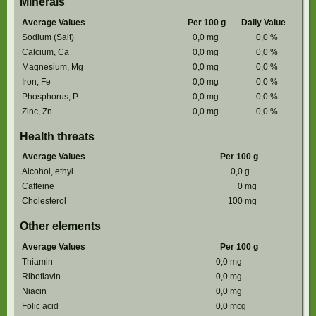
Minerals
Average Values
Per 100 g
Daily Value
Sodium (Salt)
0,0
mg
0,0
%
Calcium, Ca
0,0
mg
0,0
%
Magnesium, Mg
0,0
mg
0,0
%
Iron, Fe
0,0
mg
0,0
%
Phosphorus, P
0,0
mg
0,0
%
Zinc, Zn
0,0
mg
0,0
%
Health threats
Average Values
Per 100 g
Alcohol, ethyl
0,0
g
Caffeine
0
mg
Cholesterol
100
mg
Other elements
Average Values
Per 100 g
Thiamin
0,0
mg
Riboflavin
0,0
mg
Niacin
0,0
mg
Folic acid
0,0
mcg