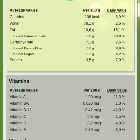
Average Values
Per 100 g
Daily Value
Calories
138
kcal
6,9
%
Water
78,1
g
2,6
%
Fat
10,6
g
15,1
%
thereof Saturated Fats
6,60
g
33,0
%
Carbohydrate
7,1
g
2,6
%
thereof Dietary Fiber
0,0
g
0,0
%
thereof Sugars
0,2
g
0,2
%
Protein
3,5
g
7,0
%
Vitamins
Average Values
Per 100 g
Daily Value
Vitamin A
90
mcg
11,3
%
Vitamin B-6
0,020
mg
1,0
%
Vitamin B-12
0,42
mcg
42,0
%
Vitamin C
0,9
mg
1,5
%
Vitamin D
0,2
mcg
4,0
%
Vitamin E
0,30
mg
3,0
%