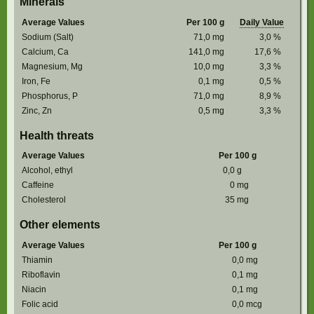
Minerals
Average Values
Per 100 g
Daily Value
Sodium (Salt)
71,0
mg
3,0
%
Calcium, Ca
141,0
mg
17,6
%
Magnesium, Mg
10,0
mg
3,3
%
Iron, Fe
0,1
mg
0,5
%
Phosphorus, P
71,0
mg
8,9
%
Zinc, Zn
0,5
mg
3,3
%
Health threats
Average Values
Per 100 g
Alcohol, ethyl
0,0
g
Caffeine
0
mg
Cholesterol
35
mg
Other elements
Average Values
Per 100 g
Thiamin
0,0
mg
Riboflavin
0,1
mg
Niacin
0,1
mg
Folic acid
0,0
mcg