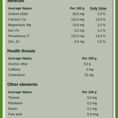
Minerals
Average Values
Per 100 g
Daily Value
Sodium (Salt)
80,0
mg
3,3
%
Calcium, Ca
110,0
mg
13,8
%
Magnesium, Mg
10,0
mg
3,3
%
Iron, Fe
0,2
mg
1,2
%
Phosphorus, P
115,0
mg
14,4
%
Zinc, Zn
0,4
mg
2,5
%
Health threats
Average Values
Per 100 g
Alcohol, ethyl
0,0
g
Caffeine
0
mg
Cholesterol
52
mg
Other elements
Average Values
Per 100 g
Thiamin
0,0
mg
Riboflavin
0,2
mg
Niacin
0,1
mg
Folic acid
0,0
mcg