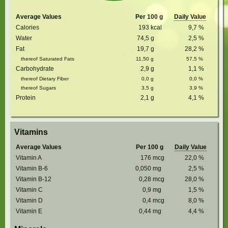
Average Values
Per 100 g
Daily Value
Calories
193
kcal
9,7
%
Water
74,5
g
2,5
%
Fat
19,7
g
28,2
%
thereof Saturated Fats
11,50
g
57,5
%
Carbohydrate
2,9
g
1,1
%
thereof Dietary Fiber
0,0
g
0,0
%
thereof Sugars
3,5
g
3,9
%
Protein
2,1
g
4,1
%
Vitamins
Average Values
Per 100 g
Daily Value
Vitamin A
176
mcg
22,0
%
Vitamin B-6
0,050
mg
2,5
%
Vitamin B-12
0,28
mcg
28,0
%
Vitamin C
0,9
mg
1,5
%
Vitamin D
0,4
mcg
8,0
%
Vitamin E
0,44
mg
4,4
%