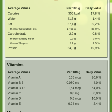
Average Values
Per 100 g
Daily Value
Calories
356
kcal
17,8
%
Water
41,5
g
1,4
%
Fat
27,4
g
39,2
%
thereof Saturated Fats
17,61
g
88,0
%
Carbohydrate
2,2
g
0,8
%
thereof Dietary Fiber
0,0
g
0,0
%
thereof Sugars
2,2
g
2,5
%
Protein
24,9
g
49,9
%
Vitamins
Average Values
Per 100 g
Daily Value
Vitamin A
165
mcg
20,6
%
Vitamin B-6
0,080
mg
4,0
%
Vitamin B-12
1,54
mcg
154,0
%
Vitamin C
0,0
mg
0,0
%
Vitamin D
0,5
mcg
10,0
%
Vitamin E
0,24
mg
2,4
%