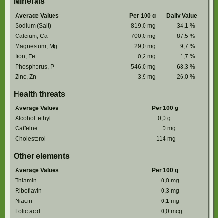
Minerals
Average Values
Per 100 g
Daily Value
Sodium (Salt)
819,0
mg
34,1
%
Calcium, Ca
700,0
mg
87,5
%
Magnesium, Mg
29,0
mg
9,7
%
Iron, Fe
0,2
mg
1,7
%
Phosphorus, P
546,0
mg
68,3
%
Zinc, Zn
3,9
mg
26,0
%
Health threats
Average Values
Per 100 g
Alcohol, ethyl
0,0
g
Caffeine
0
mg
Cholesterol
114
mg
Other elements
Average Values
Per 100 g
Thiamin
0,0
mg
Riboflavin
0,3
mg
Niacin
0,1
mg
Folic acid
0,0
mcg