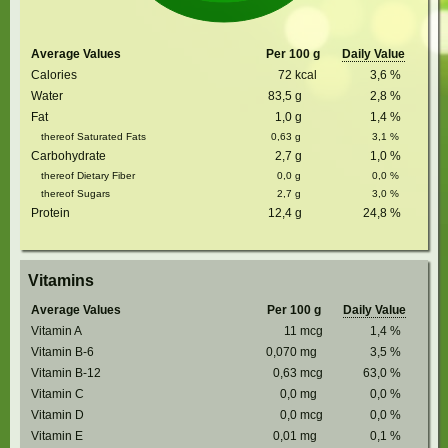
Average Values
Per 100 g
Daily Value
Calories
72
kcal
3,6
%
Water
83,5
g
2,8
%
Fat
1,0
g
1,4
%
thereof Saturated Fats
0,63
g
3,1
%
Carbohydrate
2,7
g
1,0
%
thereof Dietary Fiber
0,0
g
0,0
%
thereof Sugars
2,7
g
3,0
%
Protein
12,4
g
24,8
%
Vitamins
Average Values
Per 100 g
Daily Value
Vitamin A
11
mcg
1,4
%
Vitamin B-6
0,070
mg
3,5
%
Vitamin B-12
0,63
mcg
63,0
%
Vitamin C
0,0
mg
0,0
%
Vitamin D
0,0
mcg
0,0
%
Vitamin E
0,01
mg
0,1
%