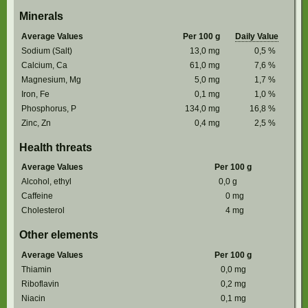
Minerals
Average Values
Per 100 g
Daily Value
Sodium (Salt)
13,0
mg
0,5
%
Calcium, Ca
61,0
mg
7,6
%
Magnesium, Mg
5,0
mg
1,7
%
Iron, Fe
0,1
mg
1,0
%
Phosphorus, P
134,0
mg
16,8
%
Zinc, Zn
0,4
mg
2,5
%
Health threats
Average Values
Per 100 g
Alcohol, ethyl
0,0
g
Caffeine
0
mg
Cholesterol
4
mg
Other elements
Average Values
Per 100 g
Thiamin
0,0
mg
Riboflavin
0,2
mg
Niacin
0,1
mg