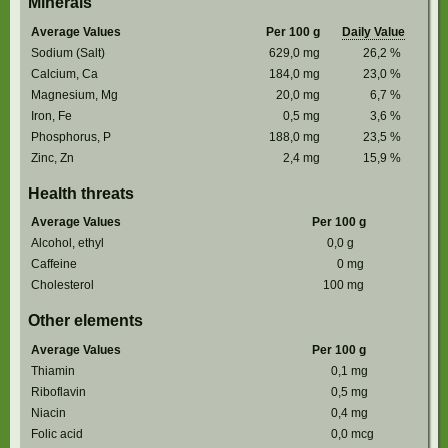
Minerals
Average Values
Per 100 g
Daily Value
Sodium (Salt)
629,0
mg
26,2
%
Calcium, Ca
184,0
mg
23,0
%
Magnesium, Mg
20,0
mg
6,7
%
Iron, Fe
0,5
mg
3,6
%
Phosphorus, P
188,0
mg
23,5
%
Zinc, Zn
2,4
mg
15,9
%
Health threats
Average Values
Per 100 g
Alcohol, ethyl
0,0
g
Caffeine
0
mg
Cholesterol
100
mg
Other elements
Average Values
Per 100 g
Thiamin
0,1
mg
Riboflavin
0,5
mg
Niacin
0,4
mg
Folic acid
0,0
mcg