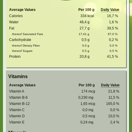
Average Values
Per 100 g
Daily Value
Calories
334
kcal
16,7
%
Water
48,4
g
1,6
%
Fat
27,7
g
39,5
%
thereof Saturated Fats
17,41
g
87,0
%
Carbohydrate
0,5
g
0,2
%
thereof Dietary Fiber
0,0
g
0,0
%
thereof Sugars
0,5
g
0,5
%
Protein
20,8
g
41,5
%
Vitamins
Average Values
Per 100 g
Daily Value
Vitamin A
174
mcg
21,8
%
Vitamin B-6
0,230
mg
11,5
%
Vitamin B-12
1,65
mcg
165,0
%
Vitamin C
0,0
mg
0,0
%
Vitamin D
0,5
mcg
10,0
%
Vitamin E
0,24
mg
2,4
%