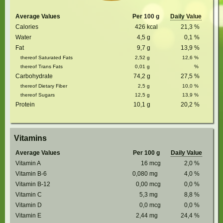
Average Values
Per 100 g
Daily Value
Calories
426
kcal
21,3
%
Water
4,5
g
0,1
%
Fat
9,7
g
13,9
%
thereof Saturated Fats
2,52
g
12,6
%
thereof Trans Fats
0,01
g
%
Carbohydrate
74,2
g
27,5
%
thereof Dietary Fiber
2,5
g
10,0
%
thereof Sugars
12,5
g
13,9
%
Protein
10,1
g
20,2
%
Vitamins
Average Values
Per 100 g
Daily Value
Vitamin A
16
mcg
2,0
%
Vitamin B-6
0,080
mg
4,0
%
Vitamin B-12
0,00
mcg
0,0
%
Vitamin C
5,3
mg
8,8
%
Vitamin D
0,0
mcg
0,0
%
Vitamin E
2,44
mg
24,4
%