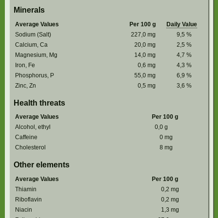
Minerals
Average Values
Per 100 g
Daily Value
Sodium (Salt)
227,0
mg
9,5
%
Calcium, Ca
20,0
mg
2,5
%
Magnesium, Mg
14,0
mg
4,7
%
Iron, Fe
0,6
mg
4,3
%
Phosphorus, P
55,0
mg
6,9
%
Zinc, Zn
0,5
mg
3,6
%
Health threats
Average Values
Per 100 g
Alcohol, ethyl
0,0
g
Caffeine
0
mg
Cholesterol
8
mg
Other elements
Average Values
Per 100 g
Thiamin
0,2
mg
Riboflavin
0,2
mg
Niacin
1,3
mg