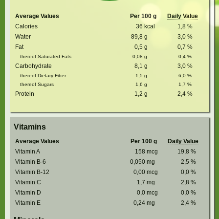
Average Values
Per 100 g
Daily Value
Calories
36
kcal
1,8
%
Water
89,8
g
3,0
%
Fat
0,5
g
0,7
%
thereof Saturated Fats
0,08
g
0,4
%
Carbohydrate
8,1
g
3,0
%
thereof Dietary Fiber
1,5
g
6,0
%
thereof Sugars
1,6
g
1,7
%
Protein
1,2
g
2,4
%
Vitamins
Average Values
Per 100 g
Daily Value
Vitamin A
158
mcg
19,8
%
Vitamin B-6
0,050
mg
2,5
%
Vitamin B-12
0,00
mcg
0,0
%
Vitamin C
1,7
mg
2,8
%
Vitamin D
0,0
mcg
0,0
%
Vitamin E
0,24
mg
2,4
%