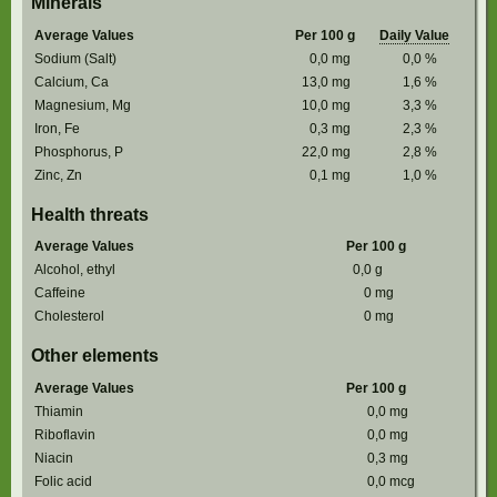
Minerals
Average Values
Per 100 g
Daily Value
Sodium (Salt)
0,0
mg
0,0
%
Calcium, Ca
13,0
mg
1,6
%
Magnesium, Mg
10,0
mg
3,3
%
Iron, Fe
0,3
mg
2,3
%
Phosphorus, P
22,0
mg
2,8
%
Zinc, Zn
0,1
mg
1,0
%
Health threats
Average Values
Per 100 g
Alcohol, ethyl
0,0
g
Caffeine
0
mg
Cholesterol
0
mg
Other elements
Average Values
Per 100 g
Thiamin
0,0
mg
Riboflavin
0,0
mg
Niacin
0,3
mg
Folic acid
0,0
mcg