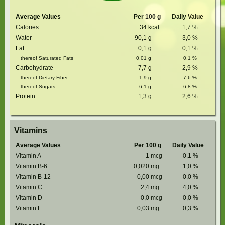
Average Values
Per 100 g
Daily Value
Calories
34
kcal
1,7
%
Water
90,1
g
3,0
%
Fat
0,1
g
0,1
%
thereof Saturated Fats
0,01
g
0,1
%
Carbohydrate
7,7
g
2,9
%
thereof Dietary Fiber
1,9
g
7,6
%
thereof Sugars
6,1
g
6,8
%
Protein
1,3
g
2,6
%
Vitamins
Average Values
Per 100 g
Daily Value
Vitamin A
1
mcg
0,1
%
Vitamin B-6
0,020
mg
1,0
%
Vitamin B-12
0,00
mcg
0,0
%
Vitamin C
2,4
mg
4,0
%
Vitamin D
0,0
mcg
0,0
%
Vitamin E
0,03
mg
0,3
%