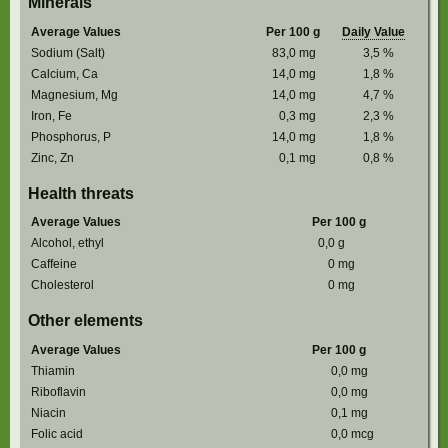
Minerals
Average Values
Per 100 g
Daily Value
Sodium (Salt)
83,0
mg
3,5
%
Calcium, Ca
14,0
mg
1,8
%
Magnesium, Mg
14,0
mg
4,7
%
Iron, Fe
0,3
mg
2,3
%
Phosphorus, P
14,0
mg
1,8
%
Zinc, Zn
0,1
mg
0,8
%
Health threats
Average Values
Per 100 g
Alcohol, ethyl
0,0
g
Caffeine
0
mg
Cholesterol
0
mg
Other elements
Average Values
Per 100 g
Thiamin
0,0
mg
Riboflavin
0,0
mg
Niacin
0,1
mg
Folic acid
0,0
mcg