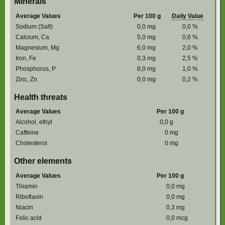
Minerals
Average Values
Per 100 g
Daily Value
Sodium (Salt)
0,0
mg
0,0
%
Calcium, Ca
5,0
mg
0,6
%
Magnesium, Mg
6,0
mg
2,0
%
Iron, Fe
0,3
mg
2,5
%
Phosphorus, P
8,0
mg
1,0
%
Zinc, Zn
0,0
mg
0,2
%
Health threats
Average Values
Per 100 g
Alcohol, ethyl
0,0
g
Caffeine
0
mg
Cholesterol
0
mg
Other elements
Average Values
Per 100 g
Thiamin
0,0
mg
Riboflavin
0,0
mg
Niacin
0,3
mg
Folic acid
0,0
mcg