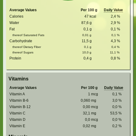
Average Values
Per 100 g
Daily Value
Calories
47
kcal
2,4
%
Water
87,6
g
2,9
%
Fat
0,1
g
0,1
%
thereof Saturated Fats
0,01
g
0,1
%
Carbohydrate
11,5
g
4,3
%
thereof Dietary Fiber
0,1
g
0,4
%
thereof Sugars
10,0
g
11,1
%
Protein
0,4
g
0,8
%
Vitamins
Average Values
Per 100 g
Daily Value
Vitamin A
1
mcg
0,1
%
Vitamin B-6
0,060
mg
3,0
%
Vitamin B-12
0,00
mcg
0,0
%
Vitamin C
32,1
mg
53,5
%
Vitamin D
0,0
mcg
0,0
%
Vitamin E
0,02
mg
0,2
%