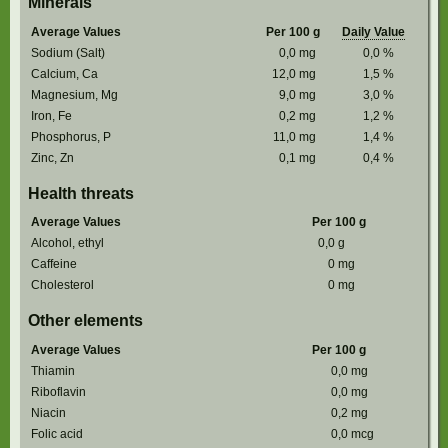
Minerals
Average Values
Per 100 g
Daily Value
Sodium (Salt)
0,0
mg
0,0
%
Calcium, Ca
12,0
mg
1,5
%
Magnesium, Mg
9,0
mg
3,0
%
Iron, Fe
0,2
mg
1,2
%
Phosphorus, P
11,0
mg
1,4
%
Zinc, Zn
0,1
mg
0,4
%
Health threats
Average Values
Per 100 g
Alcohol, ethyl
0,0
g
Caffeine
0
mg
Cholesterol
0
mg
Other elements
Average Values
Per 100 g
Thiamin
0,0
mg
Riboflavin
0,0
mg
Niacin
0,2
mg
Folic acid
0,0
mcg