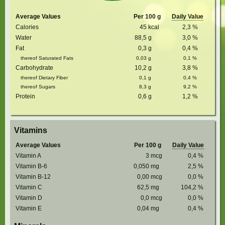
Average Values
Per 100 g
Daily Value
Calories
45
kcal
2,3
%
Water
88,5
g
3,0
%
Fat
0,3
g
0,4
%
thereof Saturated Fats
0,03
g
0,1
%
Carbohydrate
10,2
g
3,8
%
thereof Dietary Fiber
0,1
g
0,4
%
thereof Sugars
8,3
g
9,2
%
Protein
0,6
g
1,2
%
Vitamins
Average Values
Per 100 g
Daily Value
Vitamin A
3
mcg
0,4
%
Vitamin B-6
0,050
mg
2,5
%
Vitamin B-12
0,00
mcg
0,0
%
Vitamin C
62,5
mg
104,2
%
Vitamin D
0,0
mcg
0,0
%
Vitamin E
0,04
mg
0,4
%