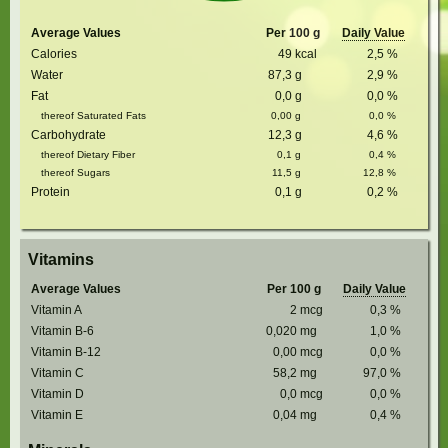
Average Values
Per 100 g
Daily Value
Calories
49
kcal
2,5
%
Water
87,3
g
2,9
%
Fat
0,0
g
0,0
%
thereof Saturated Fats
0,00
g
0,0
%
Carbohydrate
12,3
g
4,6
%
thereof Dietary Fiber
0,1
g
0,4
%
thereof Sugars
11,5
g
12,8
%
Protein
0,1
g
0,2
%
Vitamins
Average Values
Per 100 g
Daily Value
Vitamin A
2
mcg
0,3
%
Vitamin B-6
0,020
mg
1,0
%
Vitamin B-12
0,00
mcg
0,0
%
Vitamin C
58,2
mg
97,0
%
Vitamin D
0,0
mcg
0,0
%
Vitamin E
0,04
mg
0,4
%