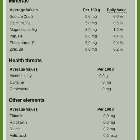
Minerals
Average Values
Per 100 g
Daily Value
Sodium (Salt)
0,0
mg
0,0
%
Calcium, Ca
5,0
mg
0,6
%
Magnesium, Mg
3,0
mg
1,0
%
Iron, Fe
0,6
mg
4,4
%
Phosphorus, P
3,0
mg
0,4
%
Zinc, Zn
0,0
mg
0,2
%
Health threats
Average Values
Per 100 g
Alcohol, ethyl
0,0
g
Caffeine
0
mg
Cholesterol
0
mg
Other elements
Average Values
Per 100 g
Thiamin
0,0
mg
Riboflavin
0,0
mg
Niacin
0,2
mg
Folic acid
0,0
mcg