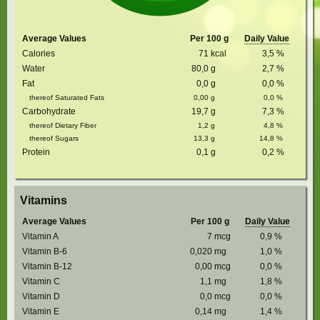
Average Values
Per 100 g
Daily Value
Calories
71
kcal
3,5
%
Water
80,0
g
2,7
%
Fat
0,0
g
0,0
%
thereof Saturated Fats
0,00
g
0,0
%
Carbohydrate
19,7
g
7,3
%
thereof Dietary Fiber
1,2
g
4,8
%
thereof Sugars
13,3
g
14,8
%
Protein
0,1
g
0,2
%
Vitamins
Average Values
Per 100 g
Daily Value
Vitamin A
7
mcg
0,9
%
Vitamin B-6
0,020
mg
1,0
%
Vitamin B-12
0,00
mcg
0,0
%
Vitamin C
1,1
mg
1,8
%
Vitamin D
0,0
mcg
0,0
%
Vitamin E
0,14
mg
1,4
%