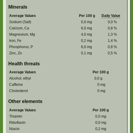
Minerals
Average Values
Per 100 g
Daily Value
Sodium (Salt)
0,0
mg
0,0
%
Calcium, Ca
6,0
mg
0,8
%
Magnesium, Mg
4,0
mg
1,3
%
Iron, Fe
0,2
mg
1,4
%
Phosphorus, P
6,0
mg
0,8
%
Zinc, Zn
0,1
mg
0,5
%
Health threats
Average Values
Per 100 g
Alcohol, ethyl
0,0
g
Caffeine
0
mg
Cholesterol
0
mg
Other elements
Average Values
Per 100 g
Thiamin
0,0
mg
Riboflavin
0,0
mg
Niacin
0,2
mg