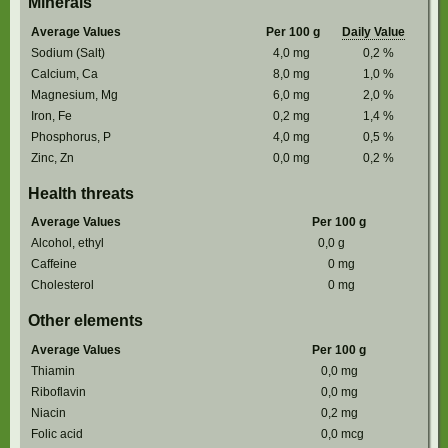
Minerals
Average Values
Per 100 g
Daily Value
Sodium (Salt)
4,0
mg
0,2
%
Calcium, Ca
8,0
mg
1,0
%
Magnesium, Mg
6,0
mg
2,0
%
Iron, Fe
0,2
mg
1,4
%
Phosphorus, P
4,0
mg
0,5
%
Zinc, Zn
0,0
mg
0,2
%
Health threats
Average Values
Per 100 g
Alcohol, ethyl
0,0
g
Caffeine
0
mg
Cholesterol
0
mg
Other elements
Average Values
Per 100 g
Thiamin
0,0
mg
Riboflavin
0,0
mg
Niacin
0,2
mg
Folic acid
0,0
mcg