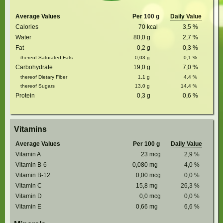
Average Values
Per 100 g
Daily Value
Calories
70
kcal
3,5
%
Water
80,0
g
2,7
%
Fat
0,2
g
0,3
%
thereof Saturated Fats
0,03
g
0,1
%
Carbohydrate
19,0
g
7,0
%
thereof Dietary Fiber
1,1
g
4,4
%
thereof Sugars
13,0
g
14,4
%
Protein
0,3
g
0,6
%
Vitamins
Average Values
Per 100 g
Daily Value
Vitamin A
23
mcg
2,9
%
Vitamin B-6
0,080
mg
4,0
%
Vitamin B-12
0,00
mcg
0,0
%
Vitamin C
15,8
mg
26,3
%
Vitamin D
0,0
mcg
0,0
%
Vitamin E
0,66
mg
6,6
%