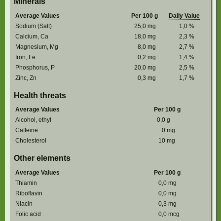
Minerals
Average Values
Per 100 g
Daily Value
Sodium (Salt)
25,0
mg
1,0
%
Calcium, Ca
18,0
mg
2,3
%
Magnesium, Mg
8,0
mg
2,7
%
Iron, Fe
0,2
mg
1,4
%
Phosphorus, P
20,0
mg
2,5
%
Zinc, Zn
0,3
mg
1,7
%
Health threats
Average Values
Per 100 g
Alcohol, ethyl
0,0
g
Caffeine
0
mg
Cholesterol
10
mg
Other elements
Average Values
Per 100 g
Thiamin
0,0
mg
Riboflavin
0,0
mg
Niacin
0,3
mg
Folic acid
0,0
mcg