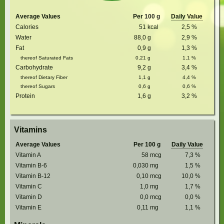
Average Values
Per 100 g
Daily Value
Calories
51
kcal
2,5
%
Water
88,0
g
2,9
%
Fat
0,9
g
1,3
%
thereof Saturated Fats
0,21
g
1,1
%
Carbohydrate
9,2
g
3,4
%
thereof Dietary Fiber
1,1
g
4,4
%
thereof Sugars
0,6
g
0,6
%
Protein
1,6
g
3,2
%
Vitamins
Average Values
Per 100 g
Daily Value
Vitamin A
58
mcg
7,3
%
Vitamin B-6
0,030
mg
1,5
%
Vitamin B-12
0,10
mcg
10,0
%
Vitamin C
1,0
mg
1,7
%
Vitamin D
0,0
mcg
0,0
%
Vitamin E
0,11
mg
1,1
%