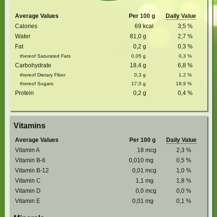
Average Values
Per 100 g
Daily Value
Calories
69
kcal
3,5
%
Water
81,0
g
2,7
%
Fat
0,2
g
0,3
%
thereof Saturated Fats
0,05
g
0,3
%
Carbohydrate
18,4
g
6,8
%
thereof Dietary Fiber
0,3
g
1,2
%
thereof Sugars
17,0
g
18,9
%
Protein
0,2
g
0,4
%
Vitamins
Average Values
Per 100 g
Daily Value
Vitamin A
18
mcg
2,3
%
Vitamin B-6
0,010
mg
0,5
%
Vitamin B-12
0,01
mcg
1,0
%
Vitamin C
1,1
mg
1,8
%
Vitamin D
0,0
mcg
0,0
%
Vitamin E
0,01
mg
0,1
%