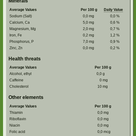
Minerals
Average Values
Per 100 g
Daily Value
Sodium (Salt)
0,0
mg
0,0
%
Calcium, Ca
5,0
mg
0,6
%
Magnesium, Mg
2,0
mg
0,7
%
Iron, Fe
0,2
mg
1,2
%
Phosphorus, P
7,0
mg
0,9
%
Zinc, Zn
0,0
mg
0,2
%
Health threats
Average Values
Per 100 g
Alcohol, ethyl
0,0
g
Caffeine
0
mg
Cholesterol
10
mg
Other elements
Average Values
Per 100 g
Thiamin
0,0
mg
Riboflavin
0,0
mg
Niacin
0,0
mg
Folic acid
0,0
mcg