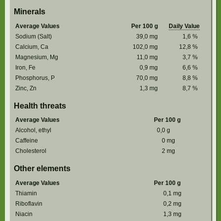
Minerals
Average Values
Per 100 g
Daily Value
Sodium (Salt)
39,0
mg
1,6
%
Calcium, Ca
102,0
mg
12,8
%
Magnesium, Mg
11,0
mg
3,7
%
Iron, Fe
0,9
mg
6,6
%
Phosphorus, P
70,0
mg
8,8
%
Zinc, Zn
1,3
mg
8,7
%
Health threats
Average Values
Per 100 g
Alcohol, ethyl
0,0
g
Caffeine
0
mg
Cholesterol
2
mg
Other elements
Average Values
Per 100 g
Thiamin
0,1
mg
Riboflavin
0,2
mg
Niacin
1,3
mg