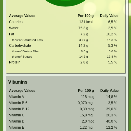
Average Values
Per 100 g
Daily Value
Calories
131
kcal
6,5
%
Water
75,3
g
2,5
%
Fat
7,2
g
10,2
%
thereof Saturated Fats
3,07
g
15,3
%
Carbohydrate
14,2
g
5,3
%
thereof Dietary Fiber
0,0
g
0,0
%
thereof Sugars
14,2
g
15,8
%
Protein
2,8
g
5,5
%
Vitamins
Average Values
Per 100 g
Daily Value
Vitamin A
118
mcg
14,8
%
Vitamin B-6
0,070
mg
3,5
%
Vitamin B-12
0,39
mcg
39,0
%
Vitamin C
15,8
mg
26,3
%
Vitamin D
2,0
mcg
40,0
%
Vitamin E
1,22
mg
12,2
%